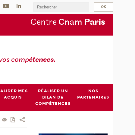
Centre
Cnam
Par
is
 vos comp
étences.
VALIDER MES
RÉALISER UN
NOS
ACQUIS
BILAN DE
PARTENAIRES
COMPÉTENCES