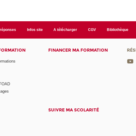
/réponses
Infos site
A télécharger
CGV
Bibliothèque
 FORMATION
FINANCER MA FORMATION
RÉS
ormations
a FOAD
tages
SUIVRE MA SCOLARITÉ