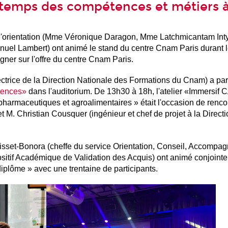
ntemps des compétences et métiers à
de l'orientation (Mme Véronique Daragon, Mme Latchmicantam In
uel Lambert) ont animé le stand du centre Cnam Paris durant 
gner sur l'offre du centre Cnam Paris.
ctrice de la Direction Nationale des Formations du Cnam) a par
tences»
dans l'auditorium.
De
13h30 à 18h, l'atelier «Immersif 
 pharmaceutiques et agroalimentaires » était l'occasion de renc
et
M. Christian Cousquer (ingénieur et chef de projet à la Direct
isset-Bonora (cheffe du service Orientation, Conseil, Accompa
itif Académique de Validation des Acquis) ont animé conjointem
iplôme » avec une trentaine de participants.