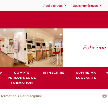
Accès directs
Outils numériques
Fabriq
ue
MA
COMPTE
M'INSCRIRE
SUIVRE MA
N
PERSONNEL DE
SCOLARITÉ
FORMATION
 formation
Par discipline