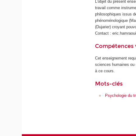
L'objet du présent ense
travail comme instrumen
philosophiques issus d
phénoménologique (Main
(Dujarier) croyant pouv
Contact : eric.hamrao
Compétences 
Cet enseignement requi
sciences humaines ou de
à ce cours.
Mots-clés
Psychologie du tr