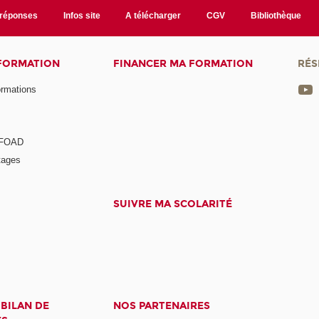
/réponses
Infos site
A télécharger
CGV
Bibliothèque
 FORMATION
FINANCER MA FORMATION
RÉS
ormations
a FOAD
tages
SUIVRE MA SCOLARITÉ
 BILAN DE
NOS PARTENAIRES