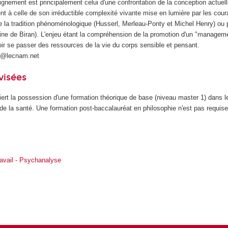
ignement est principalement celui d'une confrontation de la conception actuel
t à celle de son irréductible complexité vivante mise en lumière par les cour
e la tradition phénoménologique (Husserl, Merleau-Ponty et Michel Henry) ou 
e de Biran). L'enjeu étant la compréhension de la promotion d'un "managem
oir se passer des ressources de la vie du corps sensible et pensant.
ui@lecnam.net
visées
ert la possession d'une formation théorique de base (niveau master 1) dans 
 la santé. Une formation post-baccalauréat en philosophie n'est pas requise 
avail - Psychanalyse