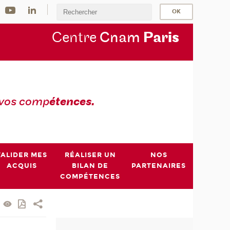
Centre
Cnam
Par
is
 vos comp
étences.
VALIDER MES
RÉALISER UN
NOS
ACQUIS
BILAN DE
PARTENAIRES
COMPÉTENCES