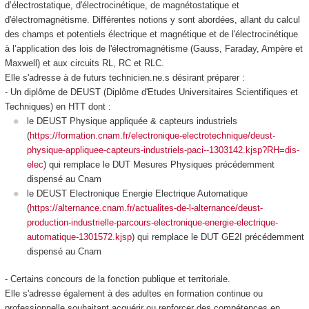
d’électrostatique, d'électrocinétique, de magnétostatique et
d'électromagnétisme. Différentes notions y sont abordées, allant du calcul
des champs et potentiels électrique et magnétique et de l'électrocinétique
à l’application des lois de l'électromagnétisme (Gauss, Faraday, Ampère et
Maxwell) et aux circuits RL, RC et RLC.
Elle s'adresse à de futurs technicien.ne.s désirant préparer :
- Un diplôme de DEUST (Diplôme d'Etudes Universitaires Scientifiques et
Techniques) en HTT
dont :
le DEUST Physique appliquée & capteurs industriels
(
https://formation.cnam.fr/electronique-electrotechnique/deust-
physique-appliquee-capteurs-industriels-paci--1303142.kjsp?RH=dis-
elec
) qui remplace le DUT Mesures Physiques précédemment
dispensé au Cnam
le DEUST Electronique Energie Electrique Automatique
(
https://alternance.cnam.fr/actualites-de-l-alternance/deust-
production-industrielle-parcours-electronique-energie-electrique-
automatique-1301572.kjsp
) qui remplace le DUT GE2I précédemment
dispensé au Cnam
- Certains concours de la fonction publique et territoriale.
Elle s'adresse également à des adultes en formation continue ou
professionnelle souhaitant acquérir ou renforcer des compétences en