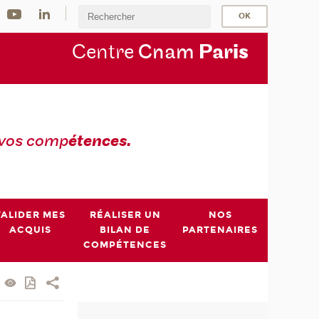
Centre
Cnam
Par
is
 vos comp
étences.
VALIDER MES
RÉALISER UN
NOS
ACQUIS
BILAN DE
PARTENAIRES
COMPÉTENCES