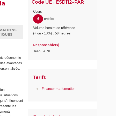
Code UE : ESD112-PAR
la
Cours
6
crédits
Volume horaire de référence
MATIONS
(+ ou - 10%) :
50 heures
TIQUES
Responsable(s)
Jean LAINE
 microéconomie
t des avantages.
personnalisée.
Tarifs
Financer ma formation
 des
e situations
ui s'influencent
résente les
tements