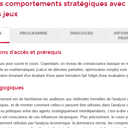
s comportements stratégiques avec 
s jeux
N
PROGRAMME
PARCOURS
INFOR
PRA
ons d’accès et prérequis
equis pour suivre le cours. Cependant, un niveau de connaissance basique en
le en mathématiques (calcul de dérivées partielles, optimisation simple) son
tion émanant d'un étudiant d'une autre formation fait l'objet d'une évaluation 
agogiques
gnement est de familiariser les auditeurs aux méthodes formelles de l'analyse
ques, et de montrer comment celles-ci peuvent être utilisées dans l'analyse d
u politiques entre des agents stratégiquement interdépendants, c'est-à-dire q
ui ont conscience de ces influences réciproques. Plus précisément, le cours p
amment utilisées par l'analyse économique: la dominance stricte, les compor