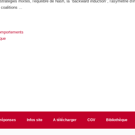
 stratégies mixtes, l'équilibre de Nash, la "backward induction", l'asymétrie d'i
coalitions ...
comportements
que
/réponses
Infos site
A télécharger
CGV
Bibliothèque