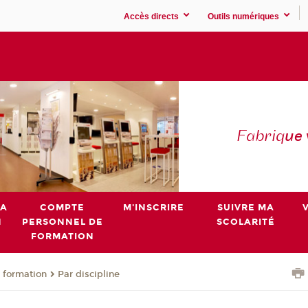
Accès directs
Outils numériques
Fabriq
ue
MA
COMPTE
M'INSCRIRE
SUIVRE MA
N
PERSONNEL DE
SCOLARITÉ
FORMATION
 formation
Par discipline