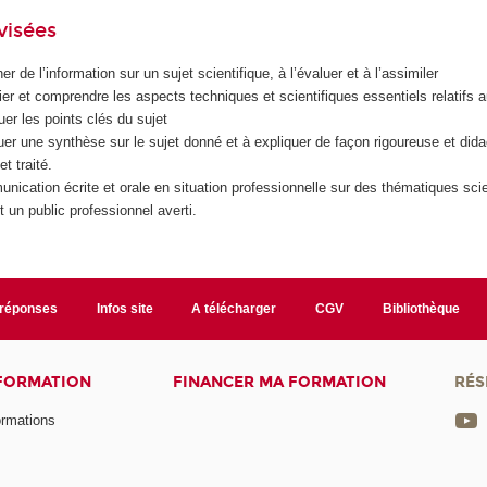
visées
r de l’information sur un sujet scientifique, à l’évaluer et à l’assimiler
ier et comprendre les aspects techniques et scientifiques essentiels relatifs 
uer les points clés du sujet
uer une synthèse sur le sujet donné et à expliquer de façon rigoureuse et dida
et traité.
unication écrite et orale en situation professionnelle sur des thématiques scie
 un public professionnel averti.
/réponses
Infos site
A télécharger
CGV
Bibliothèque
 FORMATION
FINANCER MA FORMATION
RÉS
ormations