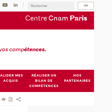
Centre
Cnam
Par
is
 vos comp
étences.
VALIDER MES
RÉALISER UN
NOS
ACQUIS
BILAN DE
PARTENAIRES
COMPÉTENCES