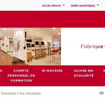
Accès directs
Outils numériques
Fabriq
ue
MA
COMPTE
M'INSCRIRE
SUIVRE MA
N
PERSONNEL DE
SCOLARITÉ
FORMATION
 formation
Par discipline