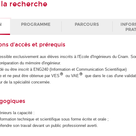
à la recherche
N
PROGRAMME
PARCOURS
INFOR
PRA
ons d’accès et prérequis
ssible exclusivement aux élèves inscrits à l'Ecole d'Ingénieurs du Cnam. So
 préparation du mémoire d'ingénieur.
lidé ou être inscrit à ENG240 (Information et Communication Scientifique)
ire et ne peut être obtenue par VES
ou VAE
que dans le cas d'une validat
ur de la spécialité concernée.
agogiques
énieurs la capacité :
nformation technique et scientifique sous forme écrite et orale ;
fendre son travail devant un public professionnel averti.