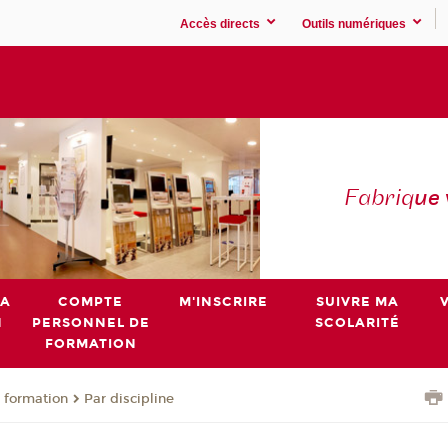
Accès directs
Outils numériques
Fabriq
ue
MA
COMPTE
M'INSCRIRE
SUIVRE MA
N
PERSONNEL DE
SCOLARITÉ
FORMATION
 formation
Par discipline