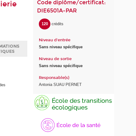
Code diplôme/certificat:
ierie
DIE6501A-PAR
120
crédits
Niveau d'entrée
MATIONS
Sans niveau spécifique
TIQUES
Niveau de sortie
Sans niveau spécifique
Responsable(s)
Antonia SUAU PERNET
des
E
É
c
c
o
o
l
l