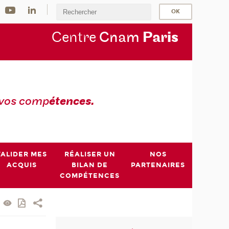
Centre
Cnam
Par
is
 vos comp
étences.
VALIDER MES
RÉALISER UN
NOS
ACQUIS
BILAN DE
PARTENAIRES
COMPÉTENCES