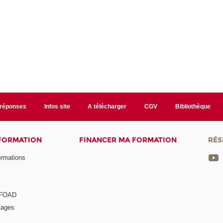
/réponses
Infos site
A télécharger
CGV
Bibliothèque
 FORMATION
FINANCER MA FORMATION
RÉS
ormations
a FOAD
tages