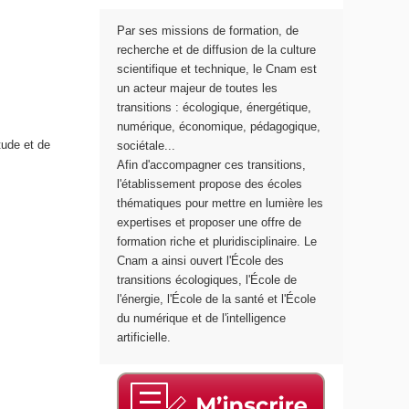
e
e
Par ses missions de formation, de
d
d
recherche et de diffusion de la culture
e
e
scientifique et technique, le Cnam est
s
l
un acteur majeur de toutes les
t
a
transitions : écologique, énergétique,
r
S
numérique, économique, pédagogique,
a
a
tude et de
sociétale...
n
n
Afin d'accompagner ces transitions,
s
t
l'établissement propose des écoles
i
é
thématiques pour mettre en lumière les
t
expertises et proposer une offre de
i
formation riche et pluridisciplinaire. Le
o
Cnam a ainsi ouvert l'École des
n
transitions écologiques, l'École de
s
l'énergie, l'École de la santé et l'École
é
du numérique et de l'intelligence
c
artificielle.
o
l
o
g