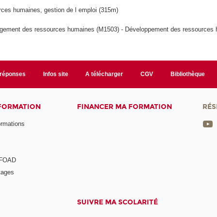
ces humaines, gestion de l emploi (315m)
ement des ressources humaines (M1503) - Développement des ressources
/réponses
Infos site
A télécharger
CGV
Bibliothèque
 FORMATION
FINANCER MA FORMATION
RÉS
ormations
a FOAD
tages
SUIVRE MA SCOLARITÉ