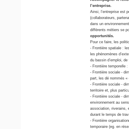
l’entreprise.
Ainsi, l’entreprise e
(collaborateurs, partena
dans un environnemen
différents métiers se p
opportunités.
Pour ce faire, les polit
- Frontière spatiale : le
les phénomènes d’externa
du bassin d’emploi, de 
- Frontière temporelle :
- Frontière sociale - di
part, les dé nommés « e
- Frontière sociale - d
territoire et, plus part
- Frontière sociale - d
environnement au sens 
association, riverains,
durant le temps de trav
- Frontière organisation
temporaire (eg. en résea