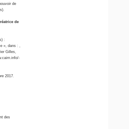
 pouvoir de
s).
réatrice de
) :
e », dans : ,
er Gilles,
cairn.info/-
bre 2017.
nt des