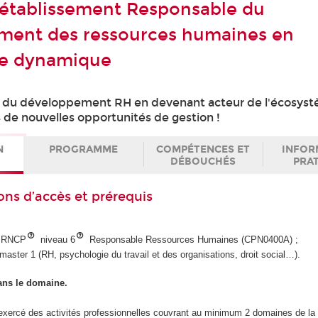
établissement Responsable du
ment des ressources humaines en
e dynamique
e du développement RH en devenant acteur de l'écosys
rs de nouvelles opportunités de gestion !
N
PROGRAMME
COMPÉTENCES ET
INFOR
DÉBOUCHÉS
PRA
ons d’accès et prérequis
e RNCP
niveau 6
Responsable Ressources Humaines (CPN0400A) ;
master 1 (RH, psychologie du travail et des organisations, droit social…).
ans le domaine.
a exercé des activités professionnelles couvrant au minimum 2 domaines de l