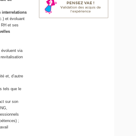
PENSEZ VAE !
Validation des acquis de
l'expérience
n
interrelations
c.) et évoluant
n RH et ses
velles
l évoluent via
revitalisation
té et, d’autre
s tels que le
act sur son
ONG,
fessionnels
pétences) ;
avail