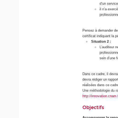
d’un servic
il n’a exer
professionn
Pensez à demander des 
certificat indiquant la 
Situation 2 :
L’auditeur 
professionn
sein d’une 
Dans ce cadre, il devra
devra rédiger un rappo
réalisées dans ce cadr
Une méthodologie du rap
http://innovation.cnam.f
Objectifs
Accompagner le renouv