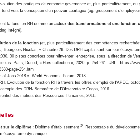
l’évolution des pratiques de corporate governance et, plus particulièrement, du
ur tend vers la conception d’un pouvoir «partagé» (eg. groupement d’employeur
nent la fonction RH comme un
acteur des transformations et une fonction c
ing Intégré).
lution de la fonction
(et, plus particulièrement des compétences recherchées
es, Bourgeois Nicolas, « Chapitre 28. Des DRH capitalisant sur leur écosystèm
30. 30 pistes concrètes pour réinventer l'entreprise, sous la direction de Verri
colas. Paris, Dunod, « Hors collection », 2020, p. 254-261. URL : https://www.
8380-page-254.htm
e of Jobs 2018 », World Economic Forum, 2018.
 Evolution de la fonction RH à travers les offres d’emploi de l’APEC, octo
ioscopie des DRH
-
Baromètre de l’Observatoire Cegos, 2016.
entiel des métiers des Ressources Humaines, 2011.
elles
ant sur le diplôme :
Diplôme d'établissement
Responsable du développeme
en écosystème dynamique