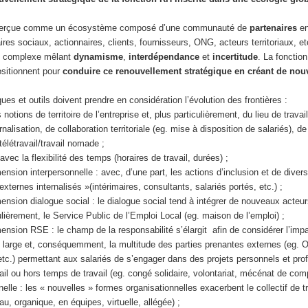
st perçue comme un écosystème composé d’une communauté de
partenaires
e
ires sociaux, actionnaires, clients, fournisseurs, ONG, acteurs territoriaux, et
t complexe mêlant
dynamisme
,
interdépendance
et
incertitude
. La fonctio
ositionnent pour
conduire ce renouvellement stratégique en créant de nou
iques et outils doivent prendre en considération l’évolution des frontières :
s notions de territoire de l’entreprise et, plus particulièrement, du lieu de travai
lisation, de collaboration territoriale (eg. mise à disposition de salariés), de 
télétravail/travail nomade ;
 avec la flexibilité des temps (horaires de travail, durées) ;
mension interpersonnelle : avec, d’une part, les actions d’inclusion et de diversi
xternes internalisés »(intérimaires, consultants, salariés portés, etc.) ;
imension dialogue social : le dialogue social tend à intégrer de nouveaux acteur
iculièrement, le Service Public de l’Emploi Local (eg. maison de l’emploi) ;
imension RSE : le champ de la responsabilité s’élargit afin de considérer l’imp
large et, conséquemment, la multitude des parties prenantes externes (eg. 
 etc.) permettant aux salariés de s’engager dans des projets personnels et pro
ail ou hors temps de travail (eg. congé solidaire, volontariat, mécénat de com
nelle : les « nouvelles » formes organisationnelles exacerbent le collectif de tr
u, organique, en équipes, virtuelle, allégée) ;