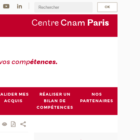
Centre
Cnam
Par
is
 vos comp
étences.
VALIDER MES
RÉALISER UN
NOS
ACQUIS
BILAN DE
PARTENAIRES
COMPÉTENCES