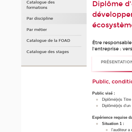
Diplôme d'
Catalogue des
formations
développe
Par discipline
écosystèm
Par métier
Catalogue de la FOAD
Être responsabl
l'entreprise : ve
Catalogue des stages
PRÉSENTATIO
Public, conditi
Public visé :
Diplômé(e)s Titr
Diplômé(e)s d’un 
Expérience requise d
Situation 1 :
l’auditeur 