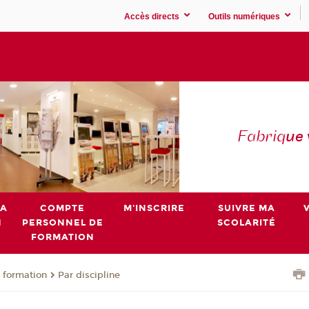
Accès directs
Outils numériques
Fabriq
ue
MA
COMPTE
M'INSCRIRE
SUIVRE MA
N
PERSONNEL DE
SCOLARITÉ
FORMATION
 formation
Par discipline