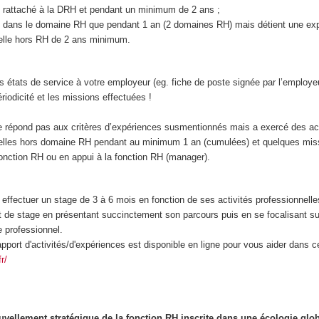
e rattaché à la DRH et pendant un minimum de 2 ans ;
cé dans le domaine RH que pendant 1 an (2 domaines RH) mais détient une ex
elle hors RH de 2 ans minimum.
états de service à votre employeur (eg. fiche de poste signée par l’employeu
périodicité et les missions effectuées !
ne répond pas aux critères d’expériences susmentionnés mais a exercé des act
elles hors domaine RH pendant au minimum 1 an (cumulées) et quelques mis
fonction RH ou en appui à la fonction RH (manager).
 effectuer un stage de 3 à 6 mois en fonction de ses activités professionnelle
rt de stage en présentant succinctement son parcours puis en se focalisant su
e professionnel.
port d'activités/d'expériences est disponible en ligne pour vous aider dans 
r/
ellement stratégique de la fonction RH inscrite dans une écologie glo