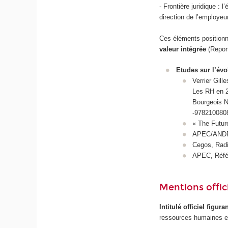
- Frontière juridique : 
direction de l’employe
Ces éléments position
valeur intégrée
(Report
Etudes sur l’évo
Verrier Gill
Les RH en 20
Bourgeois Ni
-978210080
« The Futur
APEC/ANDRH,
Cegos, Rad
APEC, Référ
Mentions offici
Intitulé officiel figur
ressources humaines 