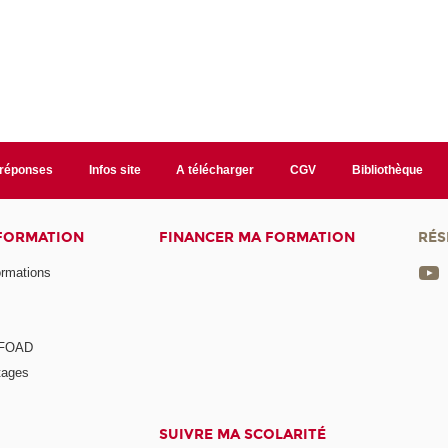
/réponses
Infos site
A télécharger
CGV
Bibliothèque
 FORMATION
FINANCER MA FORMATION
RÉS
ormations
a FOAD
tages
SUIVRE MA SCOLARITÉ