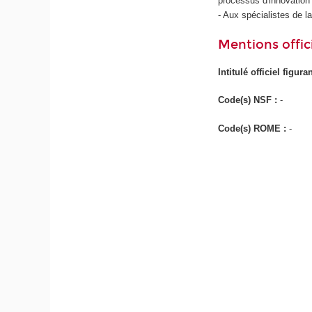
processus d'innovation
- Aux spécialistes de la
Mentions offici
Intitulé officiel figur
Code(s) NSF :
-
Code(s) ROME :
-