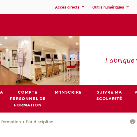
Accès directs
Outils numériques
Fabriq
ue
MA
COMPTE
M'INSCRIRE
SUIVRE MA
N
PERSONNEL DE
SCOLARITÉ
FORMATION
 formation
Par discipline