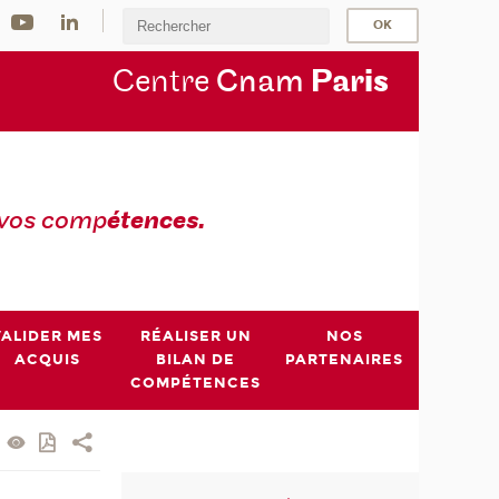
Centre
Cnam
Par
is
 vos comp
étences.
VALIDER MES
RÉALISER UN
NOS
ACQUIS
BILAN DE
PARTENAIRES
COMPÉTENCES