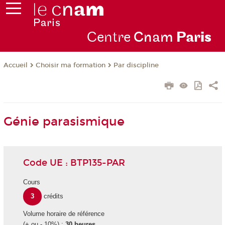
Centre
Cnam
Par
is
Choisir ma formation
Par discipline
Accueil
Génie parasismique
Code UE : BTP135-PAR
Cours
3
crédits
Volume horaire de référence
(+ ou - 10%) :
30 heures