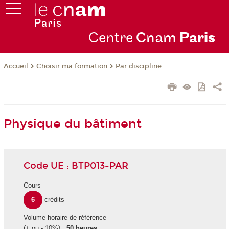
Centre
Cnam
Par
is
Choisir ma formation
Par discipline
Accueil
Physique du bâtiment
Code UE : BTP013-PAR
Cours
6
crédits
Volume horaire de référence
(+ ou - 10%) :
50 heures