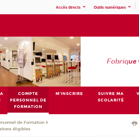
Accès directs
Outils numériques
Fabriq
ue
MA
COMPTE
M'INSCRIRE
SUIVRE MA
N
PERSONNEL DE
SCOLARITÉ
FORMATION
rsonnel de Formation
ations éligibles