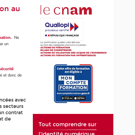
ion au
ation
.
Ne
ar un
écurité
ité et donc de
ancées avec
s secteurs
’un contrat
at de
Tout comprendre sur
l'identité numérique