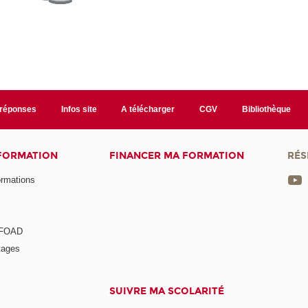
/réponses
Infos site
A télécharger
CGV
Bibliothèque
 FORMATION
FINANCER MA FORMATION
RÉS
ormations
a FOAD
tages
SUIVRE MA SCOLARITÉ