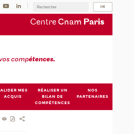
Centre
Cnam
Par
is
 vos comp
étences.
VALIDER MES
RÉALISER UN
NOS
ACQUIS
BILAN DE
PARTENAIRES
COMPÉTENCES