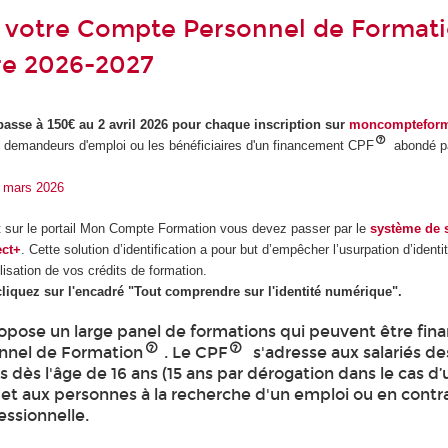
z votre Compte Personnel de Format
re 2026-2027
passe à 150€ au 2 avril 2026 pour chaque inscription sur
moncompteform
 demandeurs d'emploi ou les bénéficiaires d'un financement CPF
abondé p
30 mars 2026
t sur le portail Mon Compte Formation vous devez passer par le
système de s
ect+
. Cette solution d’identification a pour but d’empêcher l’usurpation d’ident
lisation de vos crédits de formation.
cliquez sur l'encadré "Tout comprendre sur l'identité numérique".
pose un large panel de formations qui peuvent être fin
nnel de Formation
. Le CPF
s'adresse aux salariés de
es dès l'âge de 16 ans (15 ans par dérogation dans le cas d
 et aux personnes à la recherche d'un emploi ou en contr
essionnelle.