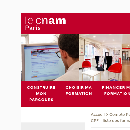
CONSTRUIRE
CHOISIR MA
FINANCER 
MON
FORMATION
FORMATIO
PARCOURS
Compte Pe
Accueil
CPF - liste des form