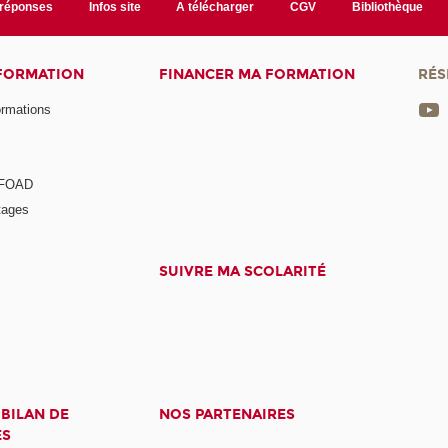
/réponses
Infos site
A télécharger
CGV
Bibliothèque
 FORMATION
FINANCER MA FORMATION
RÉS
ormations
a FOAD
tages
SUIVRE MA SCOLARITÉ
 BILAN DE
NOS PARTENAIRES
ES