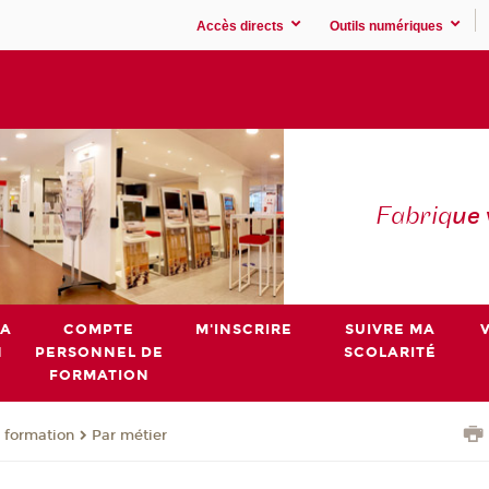
Accès directs
Outils numériques
Fabriq
ue
MA
COMPTE
M'INSCRIRE
SUIVRE MA
N
PERSONNEL DE
SCOLARITÉ
FORMATION
 formation
Par métier