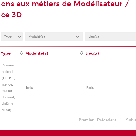
ions aux métiers de Modélisateur /
ice 3D
Type
Modalité(s)
Lieu(x)
Diplôme
national
(DEUST,
licence,
Initial
Paris
master,
doctorat,
diplôme
d'Etat)
Premier
Précédent
1
Suiv