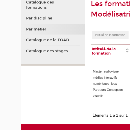
Les format
Catalogue des
formations
Modélisatr
Par discipline
Par métier
Catalogue de la FOAD
Intitulé de la
Catalogue des stages
formation
Master audiovisuel
médias interactifs
numériques, jeux
Parcours Conception
visuelle
Éléments 1 à 1 sur 1