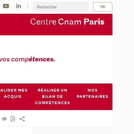
Centre
Cnam
Par
is
 vos comp
étences.
VALIDER MES
RÉALISER UN
NOS
ACQUIS
BILAN DE
PARTENAIRES
COMPÉTENCES