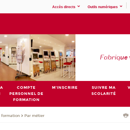
Accès directs
Outils numériques
Fabriq
ue
MA
COMPTE
M'INSCRIRE
SUIVRE MA
N
PERSONNEL DE
SCOLARITÉ
FORMATION
 formation
Par métier