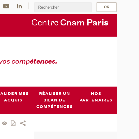
Centre
Cnam
Par
is
 vos comp
étences.
VALIDER MES
RÉALISER UN
NOS
ACQUIS
BILAN DE
PARTENAIRES
COMPÉTENCES