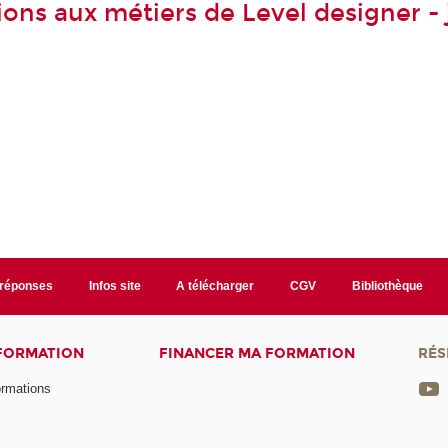
ions aux métiers de Level designer - 
/réponses
Infos site
A télécharger
CGV
Bibliothèque
 FORMATION
FINANCER MA FORMATION
RÉS
ormations