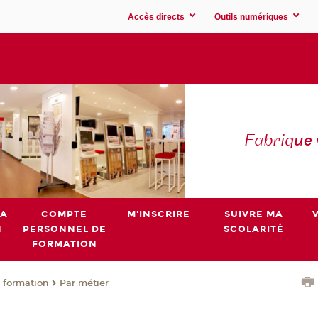
Accès directs
Outils numériques
Fabriq
ue
MA
COMPTE
M'INSCRIRE
SUIVRE MA
N
PERSONNEL DE
SCOLARITÉ
FORMATION
 formation
Par métier