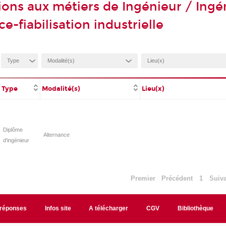
ions aux métiers de Ingénieur / Ingé
-fiabilisation industrielle
Type
Modalité(s)
Lieu(x)
Diplôme
Alternance
d'ingénieur
Premier
Précédent
1
Suiv
/réponses
Infos site
A télécharger
CGV
Bibliothèque