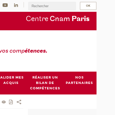
Centre
Cnam
Par
is
 vos comp
étences.
VALIDER MES
RÉALISER UN
NOS
ACQUIS
BILAN DE
PARTENAIRES
COMPÉTENCES