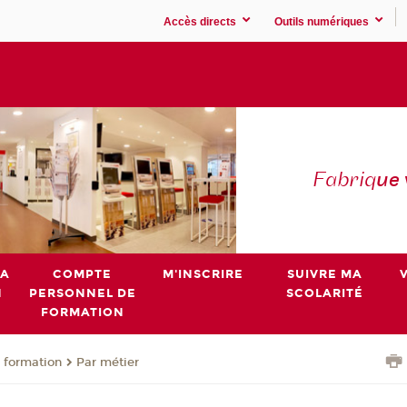
Accès directs
Outils numériques
Fabriq
ue
MA
COMPTE
M'INSCRIRE
SUIVRE MA
N
PERSONNEL DE
SCOLARITÉ
FORMATION
 formation
Par métier