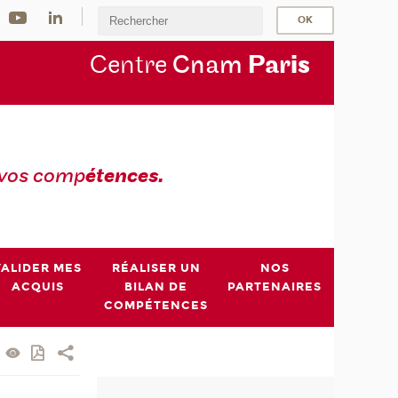
Centre
Cnam
Par
is
 vos comp
étences.
VALIDER MES
RÉALISER UN
NOS
ACQUIS
BILAN DE
PARTENAIRES
COMPÉTENCES