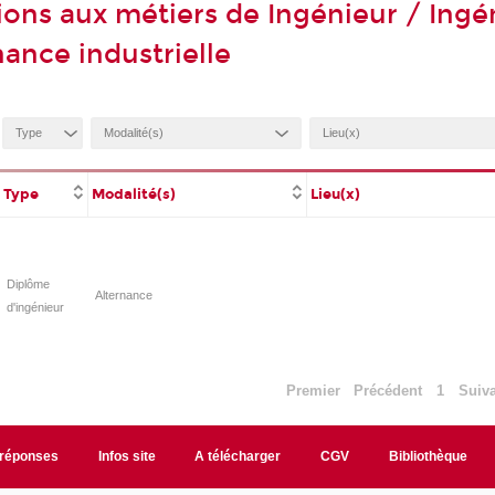
ions aux métiers de Ingénieur / Ingé
ance industrielle
Type
Modalité(s)
Lieu(x)
Diplôme
Alternance
d'ingénieur
Premier
Précédent
1
Suiv
/réponses
Infos site
A télécharger
CGV
Bibliothèque