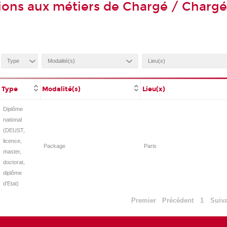
ions aux métiers de Chargé / Charg
Type
Modalité(s)
Lieu(x)
Diplôme
national
(DEUST,
licence,
Package
Paris
master,
doctorat,
diplôme
d'Etat)
Premier
Précédent
1
Suiv