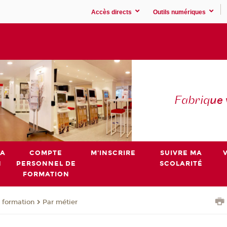
Accès directs
Outils numériques
Fabriq
ue
MA
COMPTE
M'INSCRIRE
SUIVRE MA
N
PERSONNEL DE
SCOLARITÉ
FORMATION
 formation
Par métier