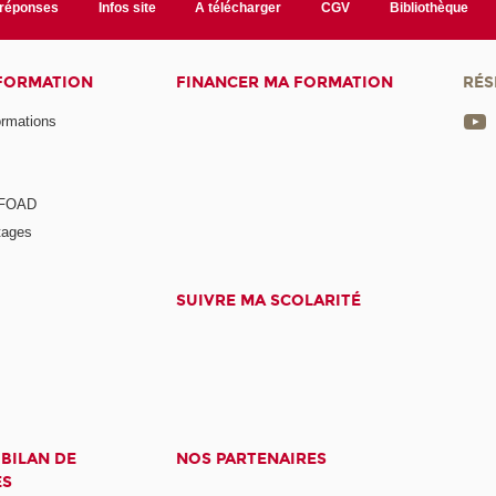
/réponses
Infos site
A télécharger
CGV
Bibliothèque
 FORMATION
FINANCER MA FORMATION
RÉS
ormations
a FOAD
tages
SUIVRE MA SCOLARITÉ
 BILAN DE
NOS PARTENAIRES
ES