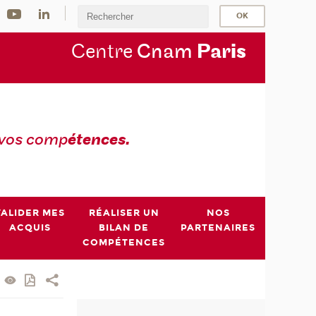
Centre
Cnam
Par
is
 vos comp
étences.
VALIDER MES
RÉALISER UN
NOS
ACQUIS
BILAN DE
PARTENAIRES
COMPÉTENCES