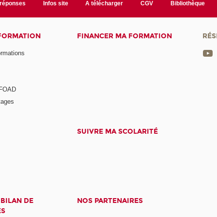
/réponses
Infos site
A télécharger
CGV
Bibliothèque
 FORMATION
FINANCER MA FORMATION
RÉS
ormations
a FOAD
tages
SUIVRE MA SCOLARITÉ
 BILAN DE
NOS PARTENAIRES
ES