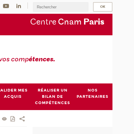
Centre
Cnam
Par
is
 vos comp
étences.
VALIDER MES
RÉALISER UN
NOS
ACQUIS
BILAN DE
PARTENAIRES
COMPÉTENCES