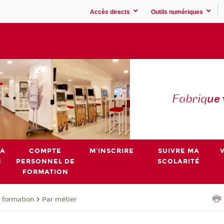
Accès directs
Outils numériques
Fabriq
ue
MA
COMPTE
M'INSCRIRE
SUIVRE MA
N
PERSONNEL DE
SCOLARITÉ
FORMATION
 formation
Par métier