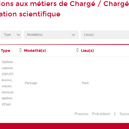
ions aux métiers de Chargé / Charg
ion scientifique
Type
Modalité(s)
Lieu(x)
Diplôme
national
(DEUST,
licence,
Package
Paris
master,
doctorat,
diplôme
d'Etat)
Premier
Précédent
1
Suiv