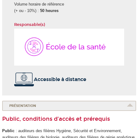
Volume horaire de référence
(+ ou - 10%) :
50 heures
Responsable(s)
École
de
la
Santé
Accessible à distance
PRÉSENTATION
Public, conditions d’accès et prérequis
Public
: auditeurs des filières Hygiène, Sécurité et Environnement,
auditeurs des filières de biologie, auditeurs des filières de génie analytique,