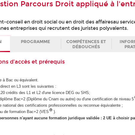
tion Parcours Droit appliqué à l'ent
-conseil en droit social ou en droit des affairesau servi
es entreprises qui recrutent des juristes polyvalents.
N
PROGRAMME
COMPÉTENCES ET
INFOR
DÉBOUCHÉS
PRA
ons d’accès et prérequis
e à Bac ou équivalent.
direct en L3 sont les suivantes :
es 120 crédits des L1 et L2 d'une licence DEG ou SHS;
'un diplôme Bac+2 (Diplôme du Cnam ou autre) ou d'une certification de niveau 5
re national des certifications professionnelles ou reconnue équivalente ;
iveau de formation Bac+2 (VES
).
personnes n'ayant aucune formation juridique validée : 2 UE à choisir p