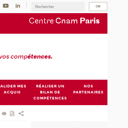
Centre
Cnam
Par
is
 vos comp
étences.
VALIDER MES
RÉALISER UN
NOS
ACQUIS
BILAN DE
PARTENAIRES
COMPÉTENCES