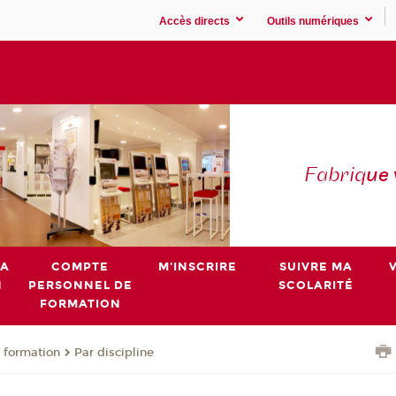
Accès directs
Outils numériques
Fabriq
ue
MA
COMPTE
M'INSCRIRE
SUIVRE MA
N
PERSONNEL DE
SCOLARITÉ
FORMATION
 formation
Par discipline