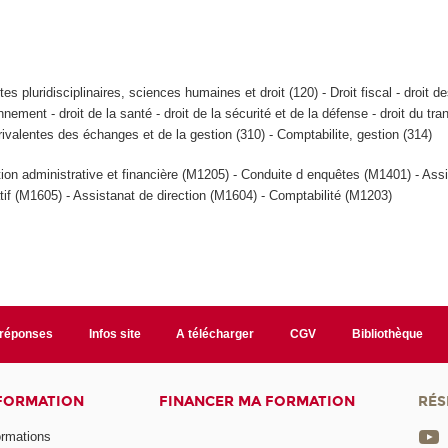
tes pluridisciplinaires, sciences humaines et droit (120) - Droit fiscal - droit des
onnement - droit de la santé - droit de la sécurité et de la défense - droit du tra
urivalentes des échanges et de la gestion (310) - Comptabilite, gestion (314)
tion administrative et financière (M1205) - Conduite d enquêtes (M1401) - Ass
tif (M1605) - Assistanat de direction (M1604) - Comptabilité (M1203)
/réponses
Infos site
A télécharger
CGV
Bibliothèque
 FORMATION
FINANCER MA FORMATION
RÉS
ormations