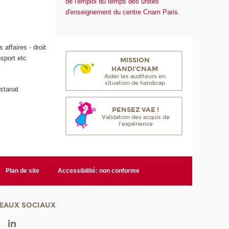
de l'emploi du temps des unités
d'enseignement du centre Cnam Paris.
 affaires - droit
nsport etc
MISSION
HANDI'CNAM
Aider les auditeurs en
situation de handicap
istanat
PENSEZ VAE !
Validation des acquis de
l'expérience
Plan de site
Accessibilité: non conforme
EAUX SOCIAUX