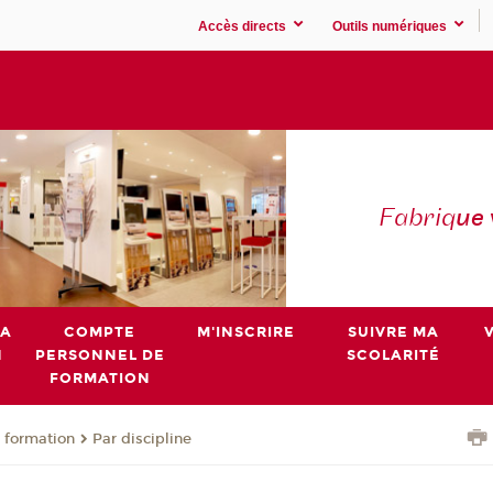
Accès directs
Outils numériques
Fabriq
ue
MA
COMPTE
M'INSCRIRE
SUIVRE MA
N
PERSONNEL DE
SCOLARITÉ
FORMATION
 formation
Par discipline