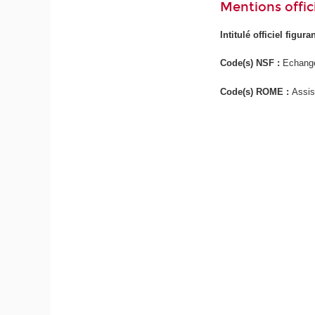
Mentions offici
Intitulé officiel figur
Code(s) NSF :
Echange
Code(s) ROME :
Assis