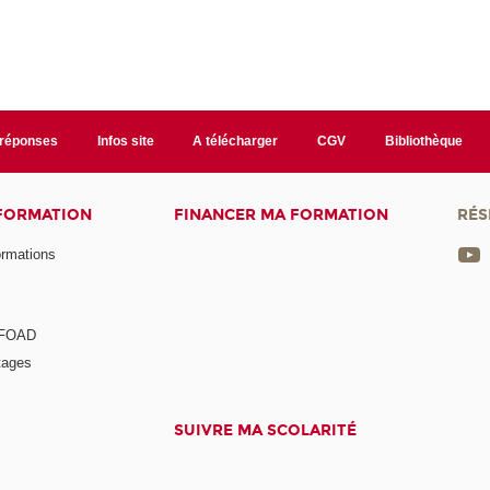
/réponses
Infos site
A télécharger
CGV
Bibliothèque
 FORMATION
FINANCER MA FORMATION
RÉS
ormations
a FOAD
tages
SUIVRE MA SCOLARITÉ