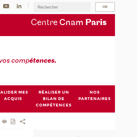
Centre
Cnam
Par
is
 vos comp
étences.
VALIDER MES
RÉALISER UN
NOS
ACQUIS
BILAN DE
PARTENAIRES
COMPÉTENCES