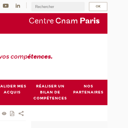
Centre
Cnam
Par
is
 vos comp
étences.
VALIDER MES
RÉALISER UN
NOS
ACQUIS
BILAN DE
PARTENAIRES
COMPÉTENCES