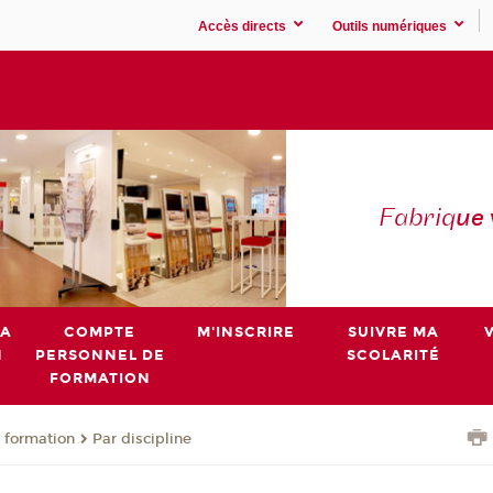
Accès directs
Outils numériques
Fabriq
ue
MA
COMPTE
M'INSCRIRE
SUIVRE MA
N
PERSONNEL DE
SCOLARITÉ
FORMATION
 formation
Par discipline