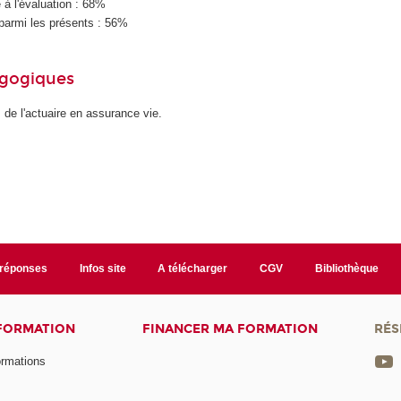
à l'évaluation : 68%
parmi les présents : 56%
agogiques
 de l'actuaire en assurance vie.
/réponses
Infos site
A télécharger
CGV
Bibliothèque
 FORMATION
FINANCER MA FORMATION
RÉS
ormations