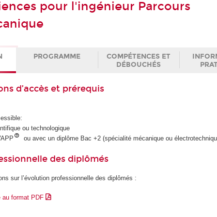
iences pour l'ingénieur Parcours
canique
N
PROGRAMME
COMPÉTENCES ET
INFOR
DÉBOUCHÉS
PRA
ons d’accès et prérequis
essible:
ntifique ou technologique
VAPP
ou avec un diplôme Bac +2 (spécialité mécanique ou électrotechniqu
essionnelle des diplômés
ons sur l’évolution professionnelle des diplômés :
e au format PDF