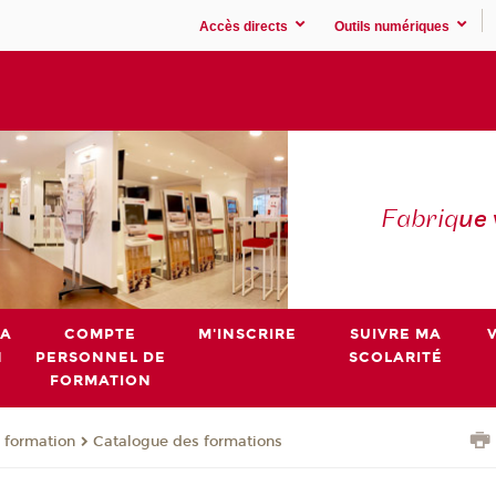
Accès directs
Outils numériques
Fabriq
ue
MA
COMPTE
M'INSCRIRE
SUIVRE MA
N
PERSONNEL DE
SCOLARITÉ
FORMATION
 formation
Catalogue des formations