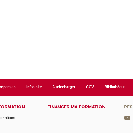
/réponses
Infos site
A télécharger
CGV
Bibliothèque
 FORMATION
FINANCER MA FORMATION
RÉS
ormations