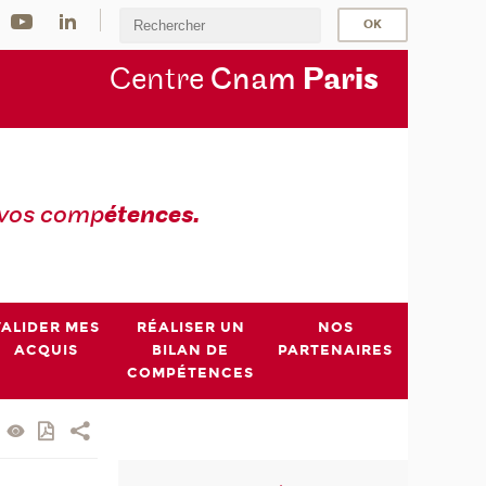
Centre
Cnam
Par
is
 vos comp
étences.
VALIDER MES
RÉALISER UN
NOS
ACQUIS
BILAN DE
PARTENAIRES
COMPÉTENCES