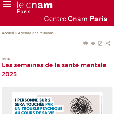
Centre
Cnam
Par
is
Agenda des réunions
Accueil
PARIS
Les semaines de la santé mentale
2025