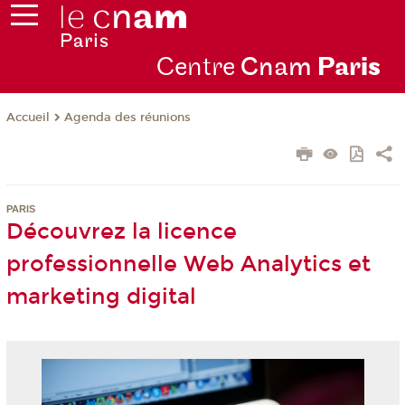
Centre
Cnam
Par
is
Agenda des réunions
Accueil
PARIS
Découvrez la licence
professionnelle Web Analytics et
marketing digital